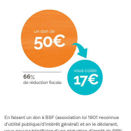
En faisant un don à BSF (association loi 1901 reconnue
d’utilité publique/d’intérêt général) et en le déclarant,