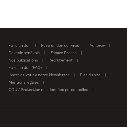
Faire un don
Faire un don de livres
Adhérer
Devenir bénévole
Espace Presse
Nos publications
Recrutement
Faire un don (FAQ)
Inscrivez-vous à notre Newsletter
Plan du site
Mentions légales
CGU / Protection des données personnelles