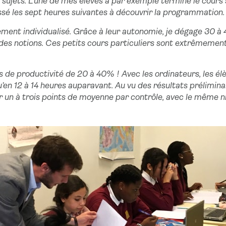
sujets. L’une de mes élèves a par exemple terminé le cours 
ssé les sept heures suivantes à découvrir la programmation.
ment individualisé. Grâce à leur autonomie, je dégage 30 à
des notions. Ces petits cours particuliers sont extrêmement
ns de productivité de 20 à 40% ! Avec les ordinateurs, les él
n 12 à 14 heures auparavant. Au vu des résultats préliminaire
n à trois points de moyenne par contrôle, avec le même niv