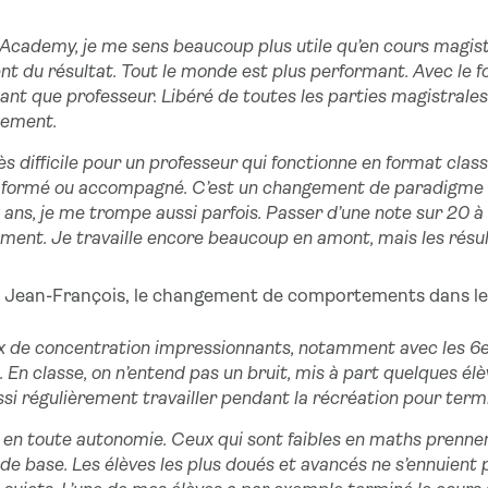
n Academy, je me sens beaucoup plus utile qu’en cours magistr
tent du résultat. Tout le monde est plus performant. Avec le
 tant que professeur. Libéré de toutes les parties magistrales
nement.
très difficile pour un professeur qui fonctionne en format cla
 formé ou accompagné. C’est un changement de paradigme 
 ans, je me trompe aussi parfois. Passer d’une note sur 20 
ilement. Je travaille encore beaucoup en amont, mais les résul
n Jean-François, le changement de comportements dans les 
x de concentration impressionnants, notamment avec les 6e.
 En classe, on n’entend pas un bruit, mis à part quelques él
ussi régulièrement travailler pendant la récréation pour ter
en toute autonomie. Ceux qui sont faibles en maths prennent
e base. Les élèves les plus doués et avancés ne s’ennuient p