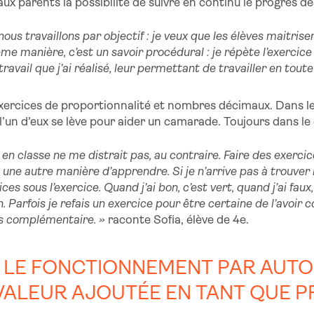
ux parents la possibilité de suivre en continu le progrès de
nous travaillons par objectif : je veux que les élèves maitri
 manière, c’est un savoir procédural : je répète l’exercice t
ravail que j’ai réalisé, leur permettant de travailler en tout
ercices de proportionnalité et nombres décimaux. Dans les
 l’un d’eux se lève pour aider un camarade. Toujours dans le
ur en classe ne me distrait pas, au contraire. Faire des exer
une autre manière d’apprendre. Si je n’arrive pas à trouver
ces sous l’exercice. Quand j’ai bon, c’est vert, quand j’ai faux,
. Parfois je refais un exercice pour être certaine de l’avoir c
rs complémentaire. »
raconte Sofia, élève de 4e.
C LE FONCTIONNEMENT PAR AUTO
E VALEUR AJOUTÉE EN TANT QUE P