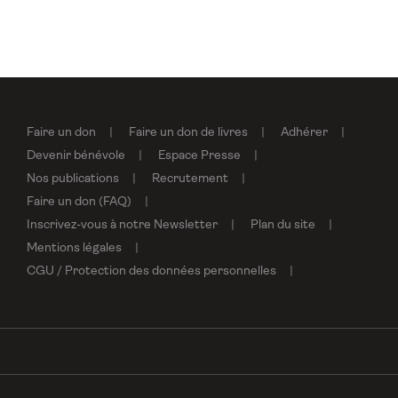
Faire un don
Faire un don de livres
Adhérer
Devenir bénévole
Espace Presse
Nos publications
Recrutement
Faire un don (FAQ)
Inscrivez-vous à notre Newsletter
Plan du site
Mentions légales
CGU / Protection des données personnelles