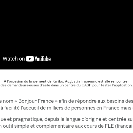
À l’occasion du lancement de Karibu, Augustin Trapenard est allé rencontrer
des demandeurs·euses d’asile dans un centre du CASP pour tester l’application.
e nom « Bonjour France » afin de répondre aux besoins des
jà facilité l’accueil de milliers de personnes en France mais
 et pragmatique, depuis la langue d’origine et centrée sur
un outil simple et complémentaire aux cours de FLE (frança