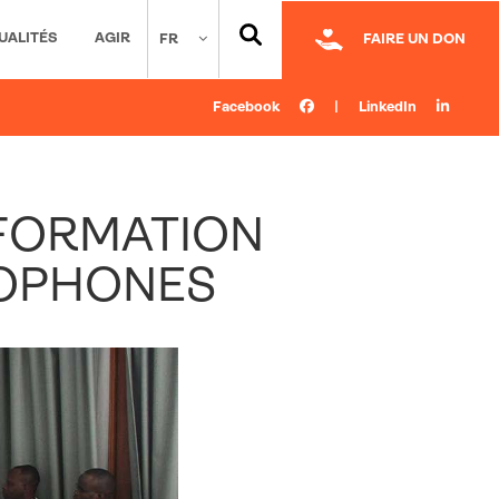
UALITÉS
AGIR
FR
FAIRE UN DON
Facebook
|
LinkedIn
FORMATION
COPHONES