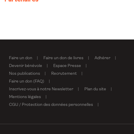
Partenaires
Faire un don
Faire un don de livres
Adhérer
Devenir bénévole
Espace Presse
Nos publications
Recrutement
Faire un don (FAQ)
Inscrivez-vous à notre Newsletter
Plan du site
Mentions légales
CGU / Protection des données personnelles