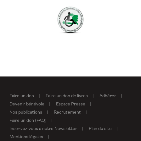
Faire un don
Faire un don de livres
Adhérer
Devenir bénévole
Espace Presse
Nos publications
Recrutement
Faire un don (FAQ)
Inscrivez-vous à notre Newsletter
Plan du site
Mentions légales