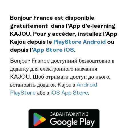
Bonjour France est disponible
gratuitement dans l’App d’e-learning
KAJOU.
Pour y accéder, installez l’App
Kajou depuis le
PlayStore Android
ou
depuis l’
App Store iOS
.
Bonjour France доступний безкоштовно в
додатку для електронного навчання
KAJOU. Щоб отримати доступ до нього,
встановіть додаток Kajou з
Android
PlayStore
або з
iOS App Store
.