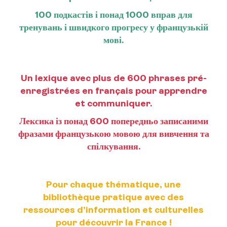
100 подкастів і понад 1000 вправ для
тренувань і швидкого прогресу у французькій
мові.
Un lexique avec plus de 600 phrases pré-
enregistrées en français pour apprendre
et communiquer.
Лексика із понад 600 попередньо записаними
фразами французькою мовою для вивчення та
спілкування.
Pour chaque thématique, une
bibliothèque pratique avec des
ressources d’information et culturelles
pour découvrir la France !