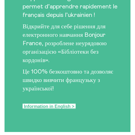
permet d’apprendre rapidement le
français depuis l’ukrainien !
Відкрийте для себе рішення для
електронного навчання Bonjour
France, розроблене неурядовою
організацією «Бібліотеки без
кордонів».
Це 100% безкоштовно та дозволяє
швидко вивчити французьку з
української!
Information in English >