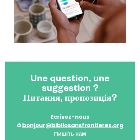
Une question, une
suggestion ?
Питання, пропозиція?
Ecrivez-nous
à
bonjour@bibliosansfrontieres.org
Пишіть нам