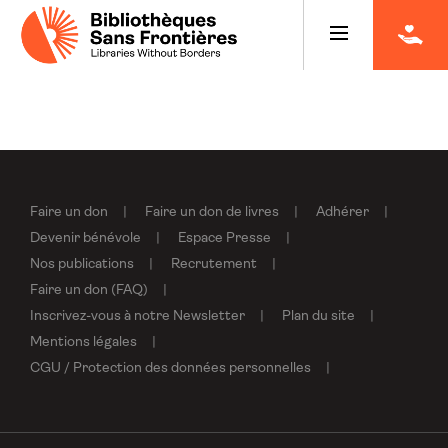
Faire un don
Faire un don de livres
Adhérer
Devenir bénévole
Espace Presse
Nos publications
Recrutement
Faire un don (FAQ)
Inscrivez-vous à notre Newsletter
Plan du site
Mentions légales
CGU / Protection des données personnelles