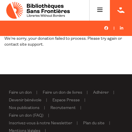
|
We're sorry, your donation failed to process. Please try again or
contact site support.
Faire un don
Faire un don de livres
Adhérer
Devenir bénévole
Espace Presse
Nos publications
Recrutement
Faire un don (FAQ)
Inscrivez-vous à notre Newsletter
Plan du site
Mentions légales