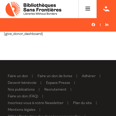
|
[give_donor_dashboard]
Faire un don
Faire un don de livres
Adhérer
Devenir bénévole
Espace Presse
Nos publications
Recrutement
Faire un don (FAQ)
Inscrivez-vous à notre Newsletter
Plan du site
Mentions légales