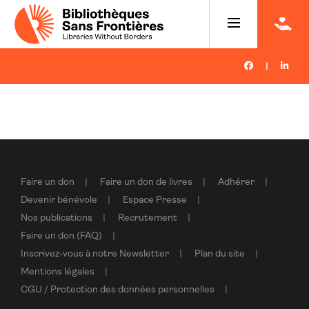
|
Faire un don
Faire un don de livres
Adhérer
Devenir bénévole
Espace Presse
Nos publications
Recrutement
Faire un don (FAQ)
Inscrivez-vous à notre Newsletter
Plan du site
Mentions légales
CGU / Protection des données personnelles