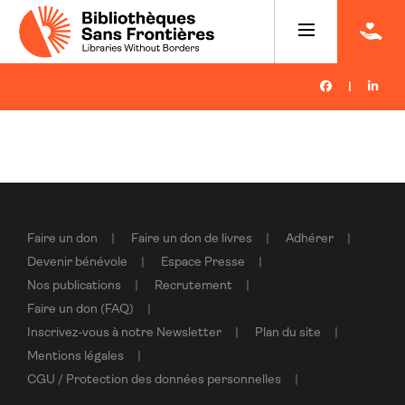
|
Faire un don
Faire un don de livres
Adhérer
Devenir bénévole
Espace Presse
Nos publications
Recrutement
Faire un don (FAQ)
Inscrivez-vous à notre Newsletter
Plan du site
Mentions légales
CGU / Protection des données personnelles