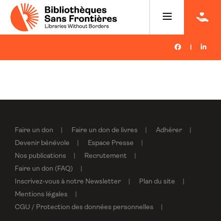
|
Faire un don
Faire un don de livres
Adhérer
Devenir bénévole
Espace Presse
Nos publications
Recrutement
Faire un don (FAQ)
Inscrivez-vous à notre Newsletter
Plan du site
Mentions légales
CGU / Protection des données personnelles