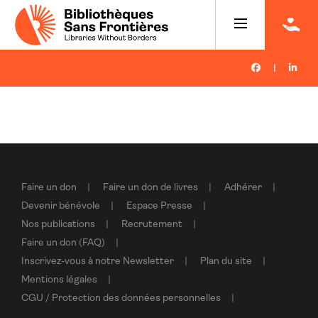
|
Faire un don
Faire un don de livres
Adhérer
Devenir bénévole
Espace Presse
Nos publications
Recrutement
Faire un don (FAQ)
Inscrivez-vous à notre Newsletter
Plan du site
Mentions légales
CGU / Protection des données personnelles