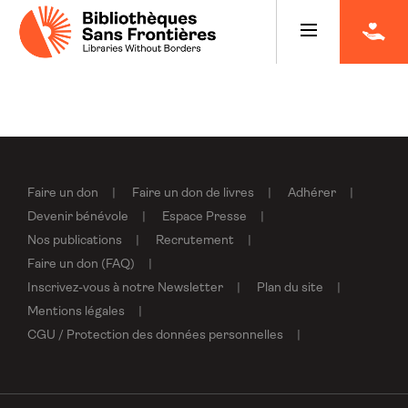
Faire un don
Faire un don de livres
Adhérer
Devenir bénévole
Espace Presse
Nos publications
Recrutement
Faire un don (FAQ)
Inscrivez-vous à notre Newsletter
Plan du site
Mentions légales
CGU / Protection des données personnelles