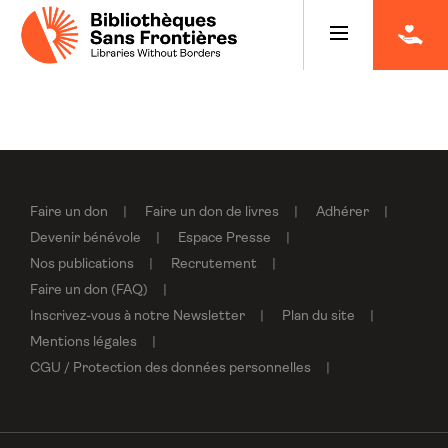
Faire un don
Faire un don de livres
Adhérer
Devenir bénévole
Espace Presse
Nos publications
Recrutement
Faire un don (FAQ)
Inscrivez-vous à notre Newsletter
Plan du site
Mentions légales
CGU / Protection des données personnelles