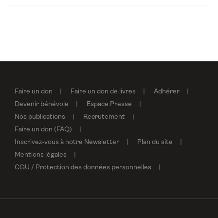
Faire un don
Faire un don de livres
Adhérer
Devenir bénévole
Espace Presse
Nos publications
Recrutement
Faire un don (FAQ)
Inscrivez-vous à notre Newsletter
Plan du site
Mentions légales
CGU / Protection des données personnelles