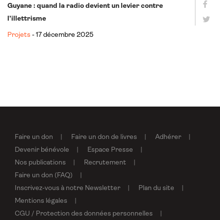
Guyane : quand la radio devient un levier contre
l’illettrisme
Projets
- 17 décembre 2025
Faire un don
Faire un don de livres
Adhérer
Devenir bénévole
Espace Presse
Nos publications
Recrutement
Faire un don (FAQ)
Inscrivez-vous à notre Newsletter
Plan du site
Mentions légales
CGU / Protection des données personnelles