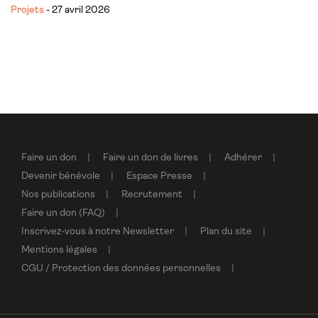
Projets
- 27 avril 2026
Faire un don
Faire un don de livres
Adhérer
Devenir bénévole
Espace Presse
Nos publications
Recrutement
Faire un don (FAQ)
Inscrivez-vous à notre Newsletter
Plan du site
Mentions légales
CGU / Protection des données personnelles