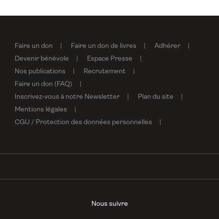
Faire un don
Faire un don de livres
Adhérer
Devenir bénévole
Espace Presse
Nos publications
Recrutement
Faire un don (FAQ)
Inscrivez-vous à notre Newsletter
Plan du site
Mentions légales
CGU / Protection des données personnelles
Nous suivre