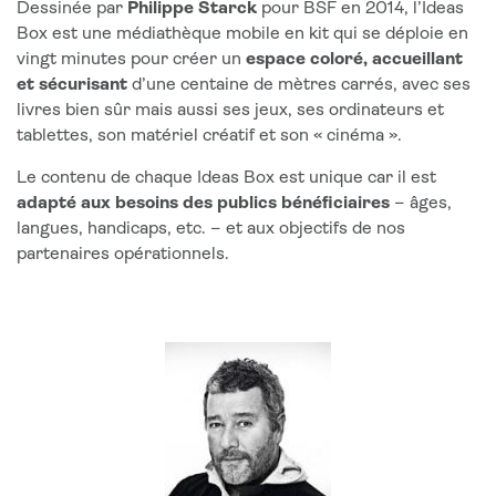
Dessinée par
Philippe Starck
pour BSF en 2014, l’
Ideas
Box est une médiathèque mobile en kit qui se déploie en
vingt minutes
pour créer un
espace coloré
,
accueillant
et sécurisant
d’une centaine de mètres carrés
,
a
vec ses
livres
bien sûr mais aussi
ses jeux, ses ordinateurs
et
tablettes
, son matériel créatif
et son «
cinéma »
.
Le contenu de chaque
Ideas
Box est
unique car il est
adapté
aux
besoins
des publics bénéficiaires
–
âge
s
,
langues, handicaps
, etc.
–
et
aux
objectifs de nos
partenaires
opérationnels.