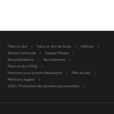
Faire un don
Faire un don de livres
Adhérer
Devenir bénévole
Espace Presse
Nos publications
Recrutement
Faire un don (FAQ)
Inscrivez-vous à notre Newsletter
Plan du site
Mentions légales
CGU / Protection des données personnelles