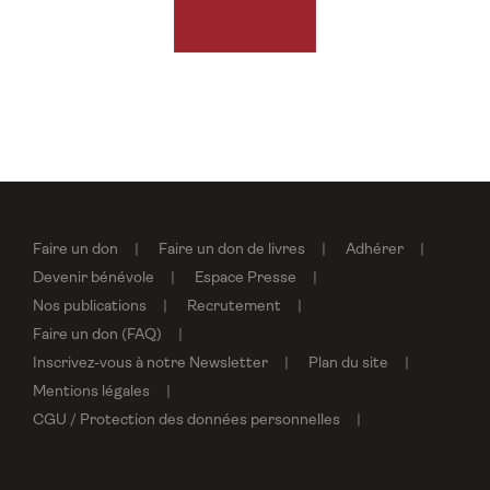
Faire un don
Faire un don de livres
Adhérer
Devenir bénévole
Espace Presse
Nos publications
Recrutement
Faire un don (FAQ)
Inscrivez-vous à notre Newsletter
Plan du site
Mentions légales
CGU / Protection des données personnelles