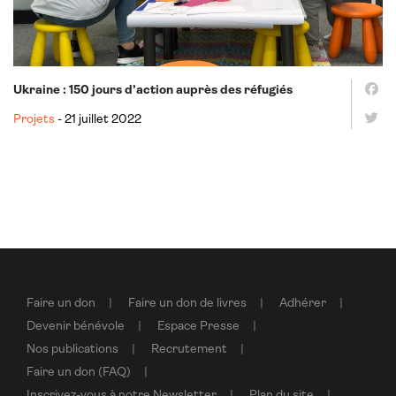
Ukraine : 150 jours d’action auprès des réfugiés
Projets
- 21 juillet 2022
Faire un don
Faire un don de livres
Adhérer
Devenir bénévole
Espace Presse
Nos publications
Recrutement
Faire un don (FAQ)
Inscrivez-vous à notre Newsletter
Plan du site