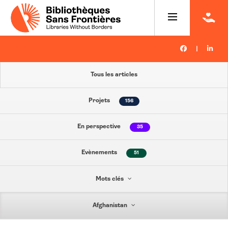
|
Tous les articles
Projets
156
En perspective
35
Evènements
51
Mots clés
Afghanistan