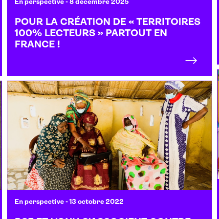
En perspective
- 8 décembre 2025
POUR LA CRÉATION DE « TERRITOIRES
100% LECTEURS » PARTOUT EN
FRANCE !
En perspective
- 13 octobre 2022