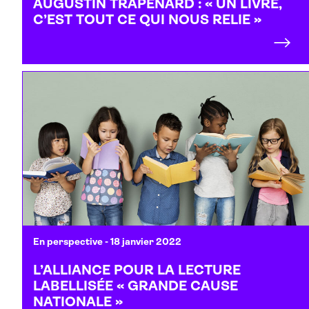
AUGUSTIN TRAPENARD : « UN LIVRE,
C’EST TOUT CE QUI NOUS RELIE »
En perspective
- 18 janvier 2022
L’ALLIANCE POUR LA LECTURE
LABELLISÉE « GRANDE CAUSE
NATIONALE »