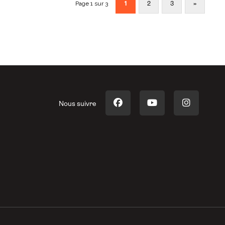
Page 1 sur 3
1
2
3
»
Nous suivre