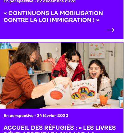
En perspective
- 22 décembre 2023
« CONTINUONS LA MOBILISATION
CONTRE LA LOI IMMIGRATION ! »
En perspective
- 24 février 2023
ACCUEIL DES RÉFUGIÉS : « LES LIVRES