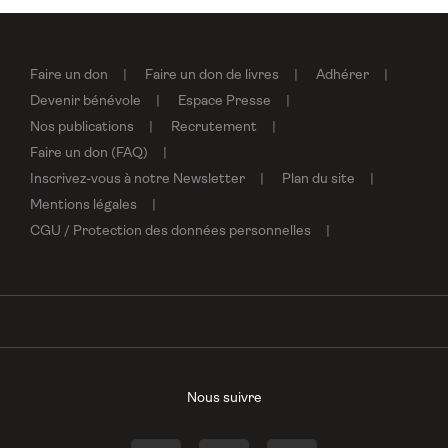
Faire un don
Faire un don de livres
Adhérer
Devenir bénévole
Espace Presse
Nos publications
Recrutement
Faire un don (FAQ)
Inscrivez-vous à notre Newsletter
Plan du site
Mentions légales
CGU / Protection des données personnelles
Nous suivre