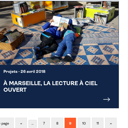
Projets
- 26 avril 2018
À MARSEILLE, LA LECTURE À CIEL
OUVERT
e page
«
…
7
8
9
10
11
»