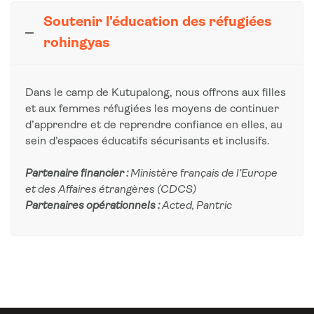
Soutenir l'éducation des réfugiées
rohingyas
Dans le camp de
Kutupalong
, nous offrons aux filles
et aux femmes réfugiées les moyens de continuer
d’apprendre et de reprendre confiance en elles, au
sein d’espaces éducatifs sécurisants et inclusifs.
Partenaire financier
:
M
inistère français de l’Europe
et des Affaires étrangères (CDCS)
Parten
aires
opérati
onnel
s
:
Acted
,
Pan
tric