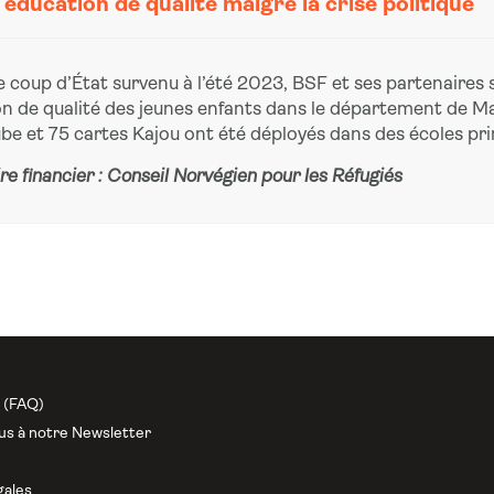
éducation de qualité malgré la crise politique
e coup d’État survenu à l’été 2023, BSF et ses partenaires 
n de qualité des jeunes enfants dans le département de Mada
be et 75 cartes Kajou ont été déployés dans des écoles pri
re financier : Conseil Norvégien pour les Réfugiés
n (FAQ)
us à notre Newsletter
gales