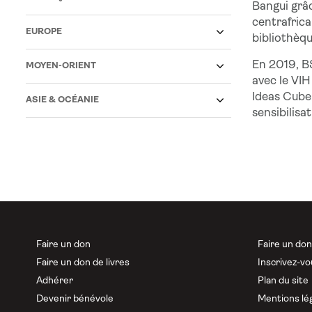
Bangui grâc
centrafrica
EUROPE
bibliothèq
En 2019, BS
MOYEN-ORIENT
avec le VIH
Ideas Cube,
ASIE & OCÉANIE
sensibilisa
Faire un don
Faire un do
Faire un don de livres
Inscrivez-vo
Adhérer
Plan du site
Devenir bénévole
Mentions lé